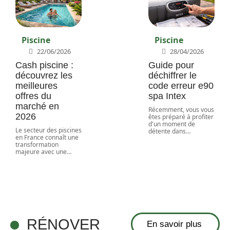
Piscine
Piscine
22/06/2026
28/04/2026
Cash piscine :
Guide pour
découvrez les
déchiffrer le
meilleures
code erreur e90
offres du
spa Intex
marché en
Récemment, vous vous
2026
êtes préparé à profiter
d'un moment de
Le secteur des piscines
détente dans
…
en France connaît une
Découvrez
transformation
majeure avec une
…
les meilleurs
plans de
construction
d’une table
en bois
RÉNOVER
En savoir plus
gratuit pour