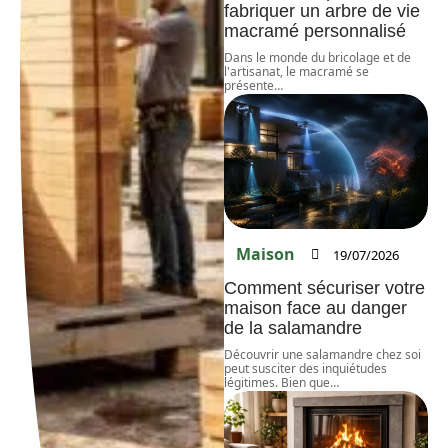
fabriquer un arbre de vie
macramé personnalisé
Dans le monde du bricolage et de
l'artisanat, le macramé se
présente
…
Maison
19/07/2026
Comment sécuriser votre
maison face au danger
de la salamandre
Découvrir une salamandre chez soi
peut susciter des inquiétudes
légitimes. Bien que
…