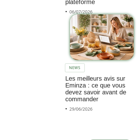
plateforme
06/07/2026
NEWS
Astuce
Les meilleurs avis sur
s pour
Eminza : ce que vous
protég
devez savoir avant de
er les
commander
objets
29/06/2026
fragiles
penda
nt le