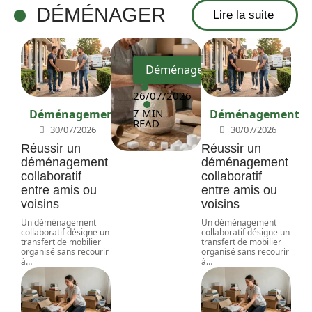
transp
DÉMÉNAGER
Lire la suite
ort
Déménagement
26/07/2026
7 MIN
Déménagement
Déménagement
READ
30/07/2026
30/07/2026
Réussir un
Réussir un
déménagement
déménagement
collaboratif
collaboratif
entre amis ou
entre amis ou
voisins
voisins
Un déménagement
Un déménagement
collaboratif désigne un
collaboratif désigne un
transfert de mobilier
transfert de mobilier
organisé sans recourir
organisé sans recourir
à
…
à
…