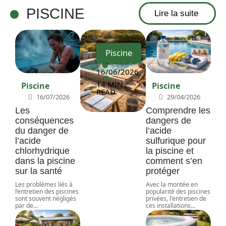
nir le
PISCINE
Lire la suite
budget
Piscine
16/06/2026
14 MIN
Piscine
Piscine
READ
16/07/2026
29/04/2026
Les
Comprendre les
conséquences
dangers de
du danger de
l’acide
l’acide
sulfurique pour
chlorhydrique
la piscine et
dans la piscine
comment s’en
sur la santé
protéger
Les problèmes liés à
Avec la montée en
l’entretien des piscines
popularité des piscines
sont souvent négligés
privées, l'entretien de
par de
…
ces installations
…