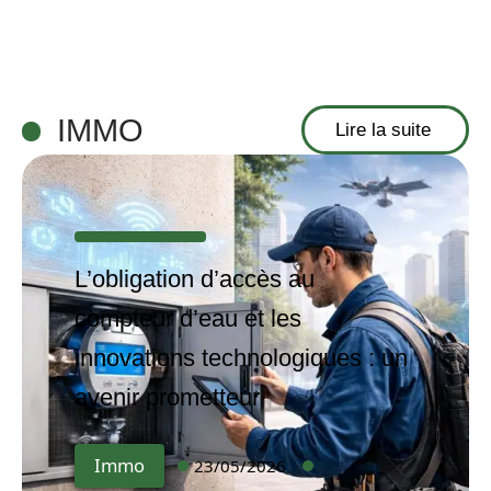
IMMO
Lire la suite
L’obligation d’accès au
compteur d’eau et les
innovations technologiques : un
avenir prometteur
Immo
23/05/2026