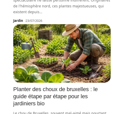
spectaculaire ne laisse personne indifférent. Originaires
de l'hémisphère nord, ces plantes majestueuses, qui
existent depuis
…
Jardin
23/07/2026
Planter des choux de bruxelles : le
guide étape par étape pour les
jardiniers bio
Le chou de Bruxelles, souvent mal-aimé mais pourtant