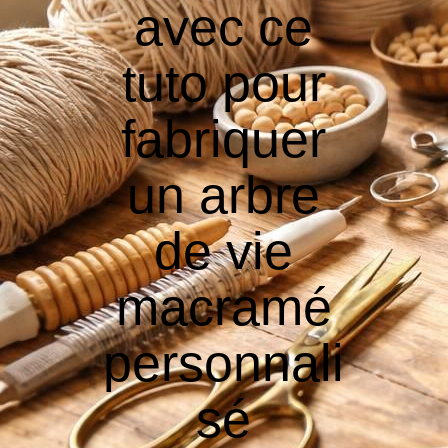
avec ce
tuto pour
fabriquer
un arbre
de vie
macramé
personnali
sé