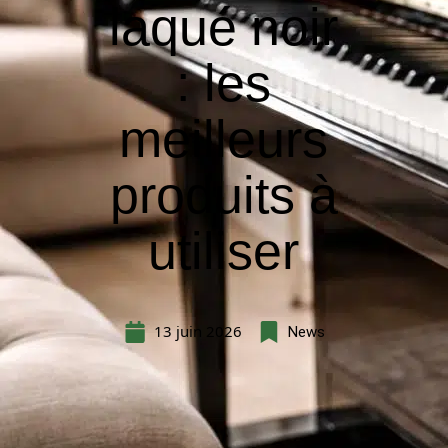
laqué noir
: les
meilleurs
produits à
utiliser
13 juin 2026
News