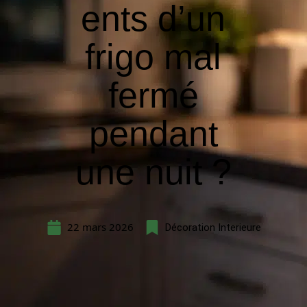
ents d’un
frigo mal
fermé
pendant
une nuit ?
22 mars 2026
Décoration Interieure