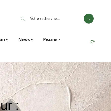
on
News
Piscine
ur :