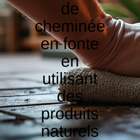
de
cheminée
en fonte
en
utilisant
des
produits
naturels