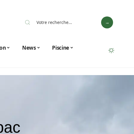
on
News
Piscine
 bac