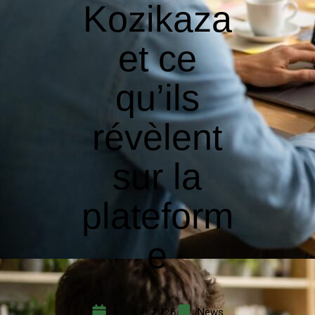
Kozikaza
et ce
qu’ils
révèlent
sur la
plateform
e
6 juillet 2026
News