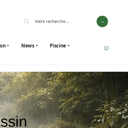
on
News
Piscine
assin