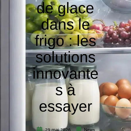
de glace
dans le
frigo : les
solutions
innovante
s à
essayer
29 mai 2026
News