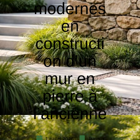
modernes
en
constructi
on d’un
mur en
pierre à
l’ancienne
1 juillet 2026
Travaux