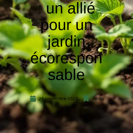
: un allié
pour un
jardin
écorespon
sable
26 novembre 2025
Jardin