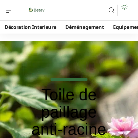
Décoration Interieure
Déménagement
Equipeme
Toile de
paillage
anti-racine