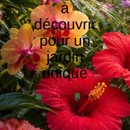
à
découvrir
pour un
jardin
unique
25 juin 2026
Jardin