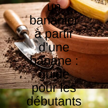
un
bananier
à partir
d’une
banane :
guide
pour les
débutants