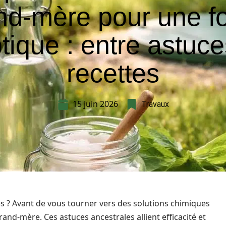
nd-mère pour une f
tique : entre astuce
recettes
15 juin 2026
Travaux
 ? Avant de vous tourner vers des solutions chimiques
nd-mère. Ces astuces ancestrales allient efficacité et