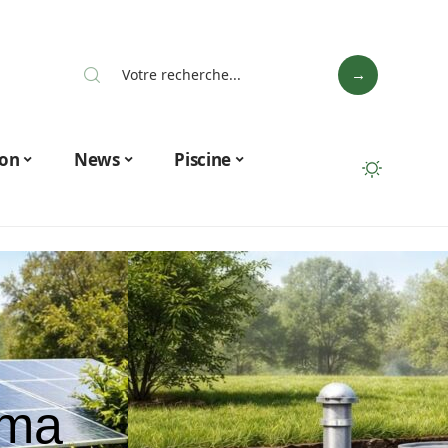
on
News
Piscine
éma