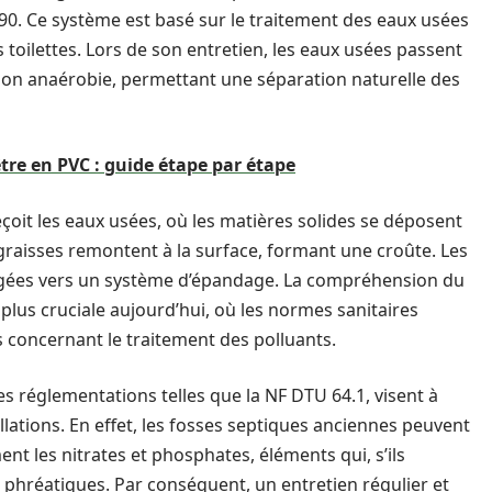
0. Ce système est basé sur le traitement des eaux usées
toilettes. Lors de son entretien, les eaux usées passent
ion anaérobie, permettant une séparation naturelle des
être en PVC : guide étape par étape
eçoit les eaux usées, où les matières solides se déposent
graisses remontent à la surface, formant une croûte. Les
irigées vers un système d’épandage. La compréhension du
plus cruciale aujourd’hui, où les normes sanitaires
 concernant le traitement des polluants.
s réglementations telles que la NF DTU 64.1, visent à
lations. En effet, les fosses septiques anciennes peuvent
ent les nitrates et phosphates, éléments qui, s’ils
phréatiques. Par conséquent, un entretien régulier et