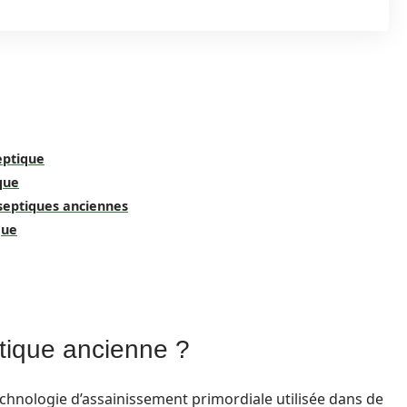
eptique
que
septiques anciennes
que
tique ancienne ?
chnologie d’assainissement primordiale utilisée dans de