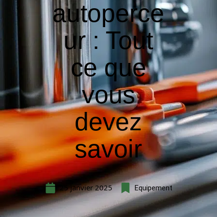
autoperce
ur : Tout
ce que
vous
devez
savoir
25 janvier 2025
Equipement