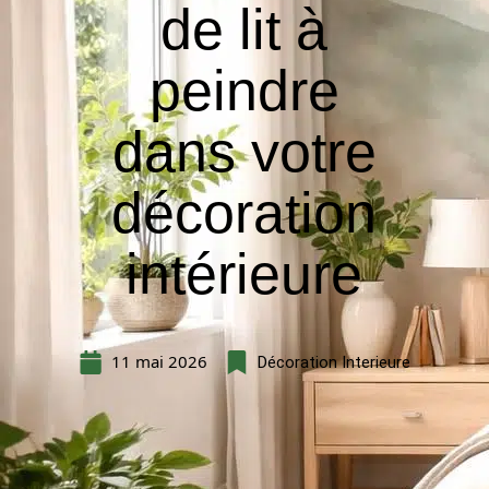
de lit à
peindre
dans votre
décoration
intérieure
11 mai 2026
Décoration Interieure