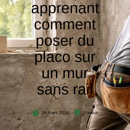
apprenant
comment
poser du
placo sur
un mur
sans rail
26 mars 2026
Travaux