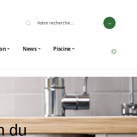
on
News
Piscine
n du