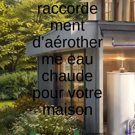
raccorde
ment
d’aérother
me eau
chaude
pour votre
maison
28 mars 2026
Equipement