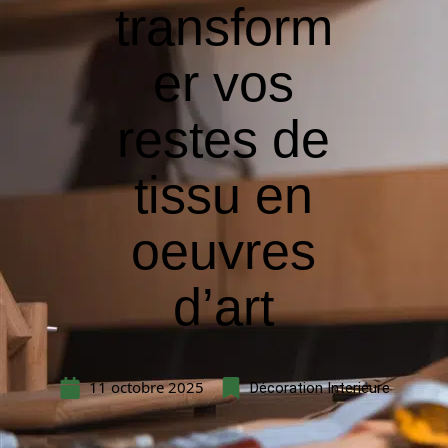
transform
er vos
restes de
tissu en
oeuvres
d’art
11 octobre 2025
Décoration Interieure