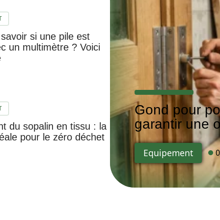
T
avoir si une pile est
c un multimètre ? Voici
e
Gond pour po
T
garantir une o
nt du sopalin en tissu : la
déale pour le zéro déchet
Equipement
0