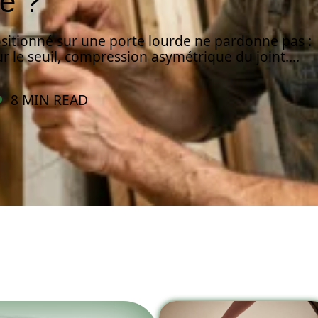
de ?
itionné sur une porte lourde ne pardonne pas :
r le seuil, compression asymétrique du joint.
…
8 MIN READ