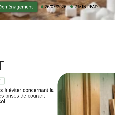
Déménagement
26/07/2026
7 MIN READ
T
T
s à éviter concernant la
es prises de courant
sol