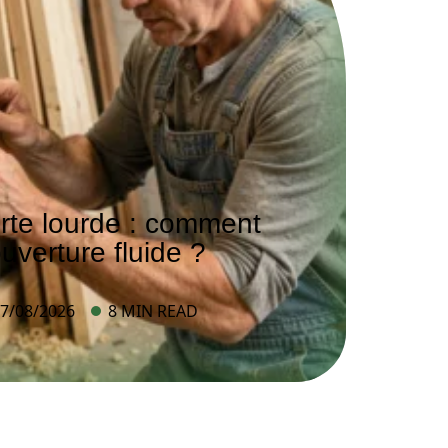
rte lourde : comment
uverture fluide ?
7/08/2026
8 MIN READ