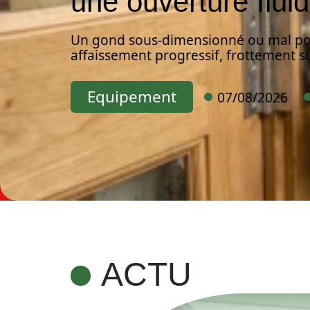
une ouverture flui
Un gond sous-dimensionné ou mal pos
affaissement progressif, frottement su
Equipement
07/08/2026
ACTU