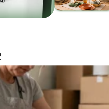
EAD
R