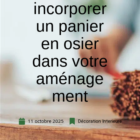
incorporer
un panier
en osier
dans votre
aménage
ment
11 octobre 2025
Décoration Interieure