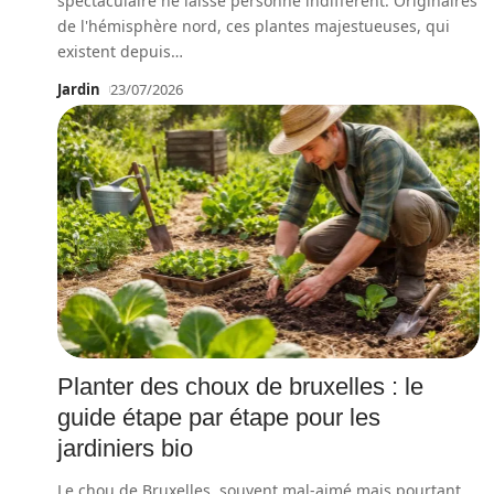
spectaculaire ne laisse personne indifférent. Originaires
de l'hémisphère nord, ces plantes majestueuses, qui
existent depuis
…
Jardin
23/07/2026
Planter des choux de bruxelles : le
guide étape par étape pour les
jardiniers bio
Le chou de Bruxelles, souvent mal-aimé mais pourtant