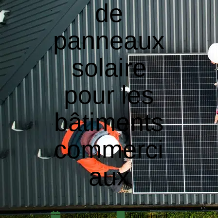
de
panneaux
solaire
pour les
bâtiments
commerci
aux
25 juin 2024
Equipement