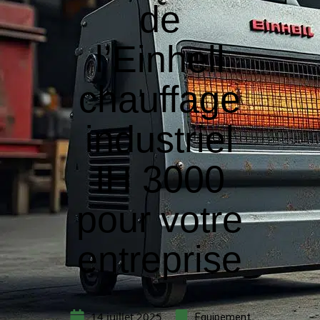
de
l’Einhell
chauffage
industriel
IH 3000
pour votre
entreprise
14 juillet 2025
Equipement