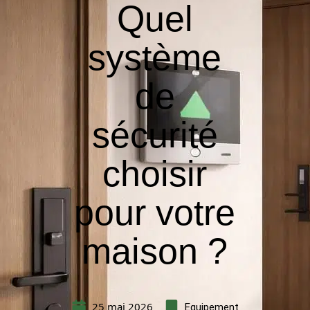
Quel
système
de
sécurité
choisir
pour votre
maison ?
25 mai 2026
Equipement