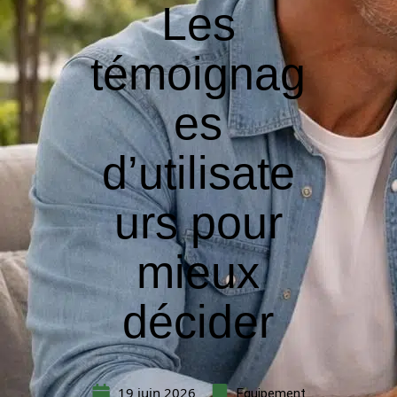
Les
témoignag
es
d’utilisate
urs pour
mieux
décider
19 juin 2026
Equipement