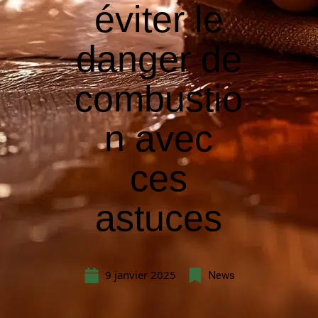
éviter le
danger de
combustio
n avec
ces
astuces
9 janvier 2025
News