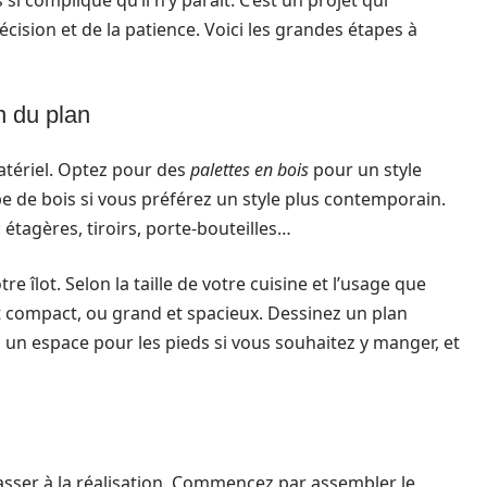
si compliqué qu’il n’y parait. C’est un projet qui
cision et de la patience. Voici les grandes étapes à
n du plan
atériel. Optez pour des
palettes en bois
pour un style
e de bois si vous préférez un style plus contemporain.
tagères, tiroirs, porte-bouteilles…
re îlot. Selon la taille de votre cuisine et l’usage que
 et compact, ou grand et spacieux. Dessinez un plan
l, un espace pour les pieds si vous souhaitez y manger, et
passer à la réalisation. Commencez par assembler le