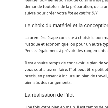
Réaliser soi-même son îlot de cuisine n’est pas 
demande toutefois de la préparation, de la pré
suivre pour créer votre
îlot de cuisine DIY
.
Le choix du matériel et la conceptio
La première étape consiste à choisir le bon m
rustique et économique, ou pour un autre typ
Pensez également à prévoir des rangements : é
Il est ensuite temps de concevoir le plan de vot
vous souhaitez en faire, l’îlot peut être petit
précis, en pensant à inclure un plan de travai
bien sûr, des rangements.
La réalisation de l’îlot
Une fois votre plan en main, il est temps de 