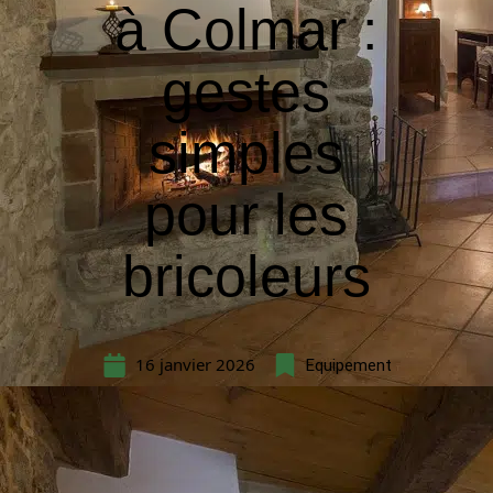
à Colmar :
gestes
simples
pour les
bricoleurs
16 janvier 2026
Equipement