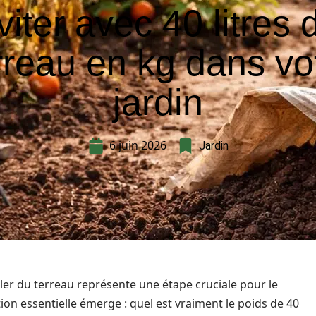
viter avec 40 litres 
rreau en kg dans vo
jardin
6 juin 2026
Jardin
puler du terreau représente une étape cruciale pour le
on essentielle émerge : quel est vraiment le poids de 40