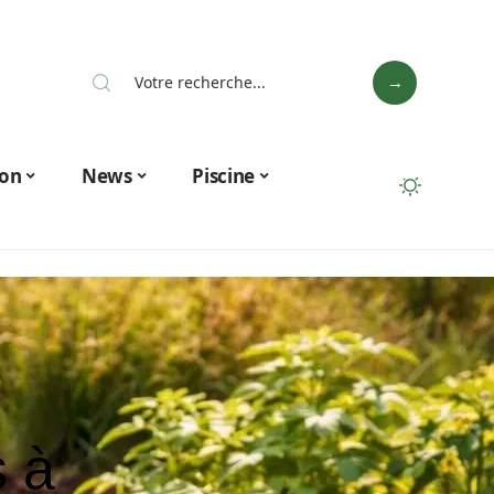
on
News
Piscine
s à