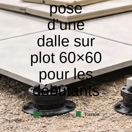
pose
d’une
dalle sur
plot 60×60
pour les
débutants
19 mars 2026
Travaux