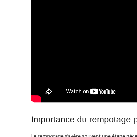
Importance du rempotage po
Le rempotage s’avère souvent une étape nécess