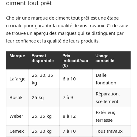
ciment tout prêt
Choisir une marque de ciment tout prêt est une étape
cruciale pour garantir la qualité de vos travaux. Ci-dessous
se trouve un aperçu des marques qui se distinguent par
leur confiance et la qualité de leurs produits.
Marque
Format
Prix
Usage
disponible
indicatif/sac
conseillé
(€)
25, 30, 35
Dalle,
Lafarge
6 à 10
kg
fondation
Réparation,
Bostik
25 kg
7 à 9
scellement
Extérieur,
Weber
25, 35 kg
8 à 12
terrasse
Cemex
25, 30 kg
7 à 10
Tous travaux