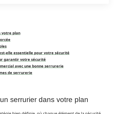
s votre plan
forcée
oles
est-elle essentielle pour votre sécurité
our garantir votre sécurité
mmercial avec une bonne serrurerie
èmes de serrurerie
 un serrurier dans votre plan
atégie bien définie, où chaque élément de la sécurité