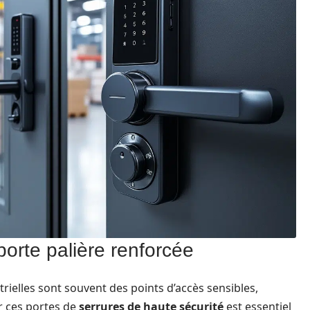
porte palière renforcée
trielles sont souvent des points d’accès sensibles,
r ces portes de
serrures de haute sécurité
est essentiel