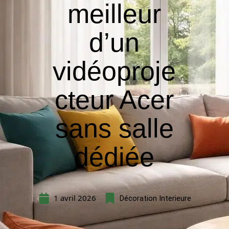
meilleur
d’un
vidéoproje
cteur Acer
sans salle
dédiée
1 avril 2026
Décoration Interieure