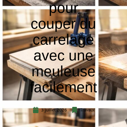
pour
couper du
carrelage
avec une
meuleuse
facilement
3 juillet 2026
Travaux