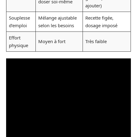
doser soi-même
ajouter)
Souplesse
Mélange ajustable
Recette figée,
d’emploi
selon les besoins
dosage imposé
Effort
Moyen à fort
Très faible
physique