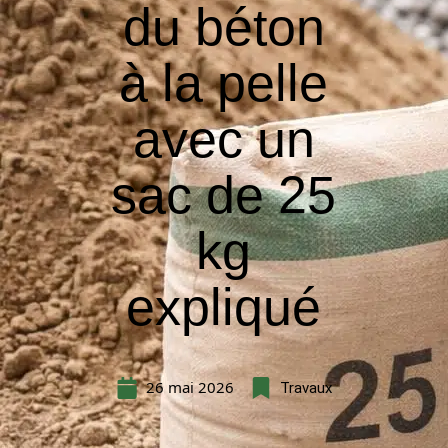
du béton
à la pelle
avec un
sac de 25
kg
expliqué
26 mai 2026
Travaux