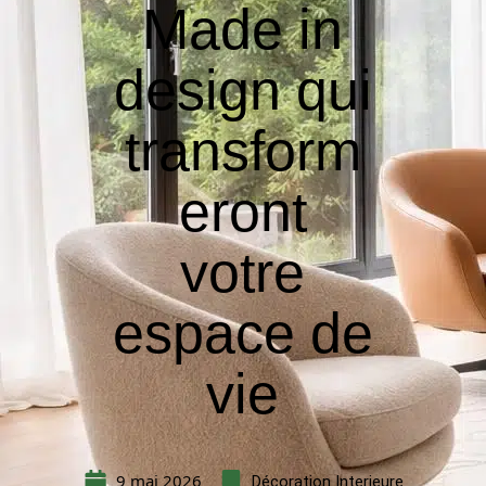
Made in
design qui
transform
eront
votre
espace de
vie
9 mai 2026
Décoration Interieure