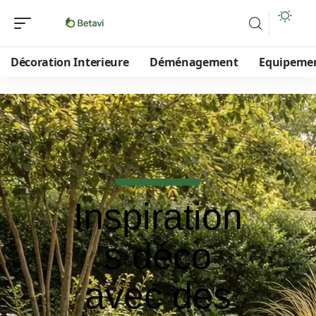
Décoration Interieure
Déménagement
Equipeme
Inspiration
s déco
avec des