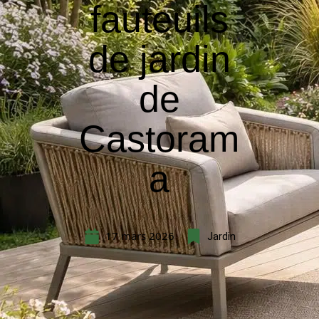
fauteuils
de jardin
de
Castoram
a
17 mars 2026
Jardin