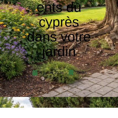
ents du
cyprès
dans votre
jardin
4 juillet 2026
Jardin