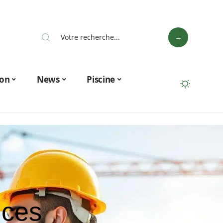
on
News
Piscine
nces