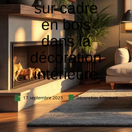
sur cadre
en bois
dans la
décoration
intérieure
17 septembre 2025
Décoration Interieure