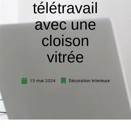
télétravail
avec une
cloison
vitrée
15 mai 2024
Décoration Interieure