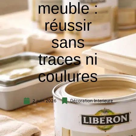
meuble :
réussir
sans
traces ni
coulures
2 juin 2026
Décoration Interieure