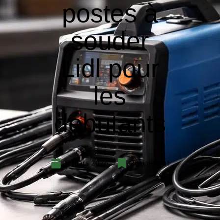
postes à
souder
Lidl pour
les
débutants
5 mars 2026
Equipement