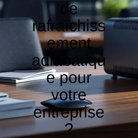
de
rafraîchiss
ement
adiabatiqu
e pour
votre
entreprise
?